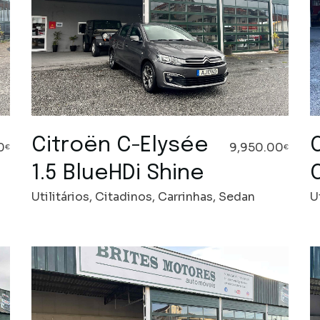
Citroën C-Elysée
O
0
9,950.00
€
€
1.5 BlueHDi Shine
Utilitários, Citadinos, Carrinhas, Sedan
U