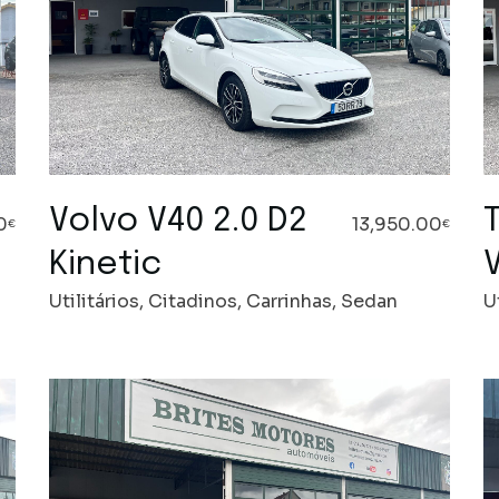
Volvo V40 2.0 D2
T
0
13,950.00
€
€
Kinetic
Utilitários, Citadinos, Carrinhas, Sedan
U